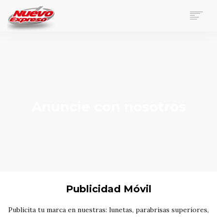
NOSOTROS
VIAJES
BOLETERÍAS
ENCOMIENDAS
MAPA DE RUTAS
Anuncie con nosotros
PASAJEROS FRECUENTES
CONTACTO
Publicidad Móvil
Publicita tu marca en nuestras: lunetas, parabrisas superiores,