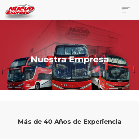
NOSOTROS
EMPRESA
NUESTRA FLOTA
Nuestra Empresa
VIAJES
BOLETERÍAS
ENCOMIENDAS
MAPA DE RUTAS
PASAJEROS FRECUENTES
CONTACTO
Más de 40 Años de Experiencia